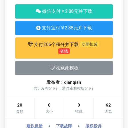
微信支付￥2.88元并下载
支付宝付￥2.88元并下载
支付266个积分并下载
立即扣减
省钱
收藏此模板
发布者：qianqian
共计发布619个，通过审核模板619个
20
0
0
62
页数
大小
收藏
浏览
建议反馈
●
下载故障
●
版权投诉