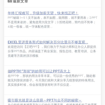
最新文章
年终汇报难写，升级加薪无望，快来找正吧！
PPT秘籍1~5 1.文不如表，表不如图，能用图，就不要用表；2.PPT
不是用来读的，避免使用大段文字；3.拒绝花哨，简约但不简单；
4.统一母板，统一字体配色背景...
EXCEL里进度条形式如何解决百分比显示不够直观...
欢迎您访问【正吧PPT】，我们致力于为设计师和泛办公人群提供
分享PPT作品。内容涵盖了商业策划、报告总结、教育培训、公务
党建等方面的演示模板
做PPT时“形状”的妙用可以让PPT高大上
在PPT中，形状的用法非常丰富。可以说一份优秀的PPT，随处都
能见到形状的影子。今天我们就和大家分享几组形状的特殊用法。
其实很多时候，你会发现形状有时并不仅仅是...
吸引眼光就是这么容易～PPT与众不同的秘密～
办公软件越来越普及到人们的生活圈子里，也越来越多的工作需要