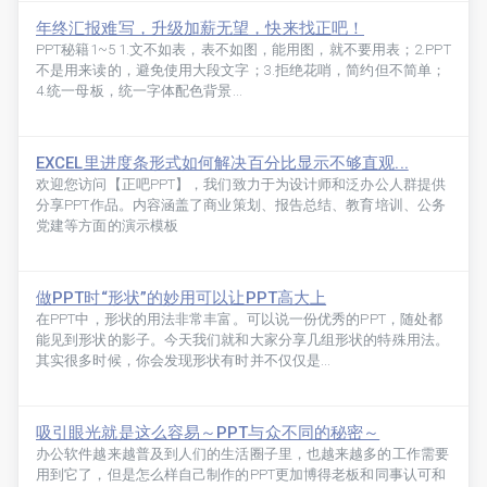
年终汇报难写，升级加薪无望，快来找正吧！
PPT秘籍1~5 1.文不如表，表不如图，能用图，就不要用表；2.PPT
不是用来读的，避免使用大段文字；3.拒绝花哨，简约但不简单；
4.统一母板，统一字体配色背景...
EXCEL里进度条形式如何解决百分比显示不够直观...
欢迎您访问【正吧PPT】，我们致力于为设计师和泛办公人群提供
分享PPT作品。内容涵盖了商业策划、报告总结、教育培训、公务
党建等方面的演示模板
做PPT时“形状”的妙用可以让PPT高大上
在PPT中，形状的用法非常丰富。可以说一份优秀的PPT，随处都
能见到形状的影子。今天我们就和大家分享几组形状的特殊用法。
其实很多时候，你会发现形状有时并不仅仅是...
吸引眼光就是这么容易～PPT与众不同的秘密～
办公软件越来越普及到人们的生活圈子里，也越来越多的工作需要
用到它了，但是怎么样自己制作的PPT更加博得老板和同事认可和