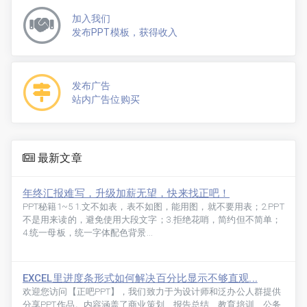
加入我们
发布PPT模板，获得收入
发布广告
站内广告位购买
最新文章
年终汇报难写，升级加薪无望，快来找正吧！
PPT秘籍1~5 1.文不如表，表不如图，能用图，就不要用表；2.PPT
不是用来读的，避免使用大段文字；3.拒绝花哨，简约但不简单；
4.统一母板，统一字体配色背景...
EXCEL里进度条形式如何解决百分比显示不够直观...
欢迎您访问【正吧PPT】，我们致力于为设计师和泛办公人群提供
分享PPT作品。内容涵盖了商业策划、报告总结、教育培训、公务