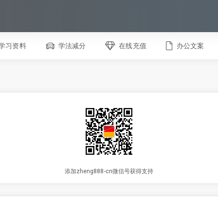
学习资料
学法减分
在线充值
办公文案
添加zheng888-cn微信号获得支持